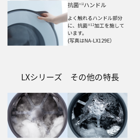
抗菌
ハンドル
※12
よく触れるハンドル部分
に、抗菌
加工を施して
※12
います。
(写真はNA-LX129E）
LXシリーズ その他の特長