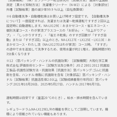
測定 ［黒カビ抑制方法］ 洗濯槽クリーナー（N-W2）による ［対象部分］
外槽［試験結果］菌の減少率99.9 ％以上（自社換算値）
※6 自動槽洗浄・自動槽乾燥はお買い上げ時オフ設定です。【自動槽洗浄
について】一度設定すれば、洗濯または洗濯～乾燥運転ですすぎ２回以上
設定時に自動運転します。NA-LX129E：おまかせコース・省エネコース・
個別洗濯コース・わが家流プラスコースの「お好み」・「仕上がりアッ
プ」・「しっかりすすぎ」・「省エネ乾燥」のすすぎ回数が「すすぎ自
動」または「すすぎ2回」以上のとき。NA-LX127E・LX125E・LX113E：お
まかせコース・わたし流（NA-LX127Eはわが家流）コース時。「すすぎ」
の途中で水を追加して洗浄するため、使用水量が約2 L増え、運転時間が約
3分長くなります
※12 〈窓パッキング・ハンドルの抗菌効果〉［試験機関］大和化学工業
株式会社 評価技術センター［試験方法及び条件］JIS Z 2801:2012 抗菌加
工製品-抗菌性試験方法・抗菌効果［抗菌方法］窓パッキング:ゴムに抗菌
剤を含有、ハンドル:樹脂に抗菌剤を含有［対象部品］窓パッキング・ハン
ドル［試験結果］抗菌活性値2.0以上［試験成績書発行年月日］窓パッキ
ング:2021年10月26日、2025年5月27日、ハンドル:2017年6月7日。
運転時間は目安です（室温20 ℃のとき）。給水・排水時間を含んでいま
す。
レギュラードラムNA-LX129EL/Rの機能を例としてご説明しています。機
種により搭載されていない機能もあります。