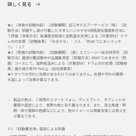
詳しく見る
★1 〈消臭の試験内容〉［試験機関］近江オドエアーサービス（株）［試
験方法］部屋干し臭が付着したタオルハンカチを6段階臭気強度表示法に
て評価［消臭方法］高濃度洗剤液と加熱温水洗浄による［対象部分］ドラ
ム内の衣類 ［試験結果］「おまかせ」： 3.3、「約40 ℃においスッキ
リ」： 1.7
★2 〈除菌の試験内容〉［試験機関］（株）エフシージー総合研究所 ［試
験方法］菌液付着試験布の生菌数測定 ［除菌方法］約60 ℃おまかせ（除
菌）コースにて。加熱高温水による［対象部分］ドラム内の衣類［試験結
果］菌の減少率99 %以上（自社換算値）
★3 すべての汚れに効果があるわけではありません。衣類や汚れの種類・
水温によって効果が異なります。
製品の色は、ご使用のスマートフォン、ディスプレイ、タブレットの
種類や設定により、実際の色と若干異なります。また、見る角度・照
明・床や周囲の色調などにより、色のイメージは掲載写真とは見え方
が異なります。
※1 「自動槽洗浄」設定による除菌