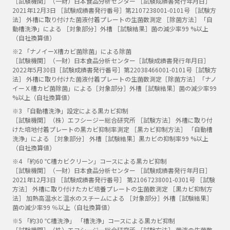
［試験機関］（一財）日本食品分析センター ［試験成績書発行年月日］
2021年12月3日 ［試験成績書発行番号］第2107238001-0101号 ［試験方
法］ 外槽に取り付けた菌液付着プレートの生菌数測定 ［除菌方法］「自
動槽洗浄」による ［対象部分］外槽 ［試験結果］菌の減少率99 %以上
（自社換算値）
※2 「ナノイーX槽カビ菌除菌」による除菌
［試験機関］（一財）日本食品分析センター［試験成績書発行年月日］
2022年5月30日［試験成績書発行番号］第22038466001-0101号［試験方
法］ 外槽に取り付けた菌液付着プレートの生菌数測定［除菌方法］「ナノ
イーＸ槽カビ菌除菌」による［対象部分］外槽［試験結果］菌の減少率99
%以上（自社換算値）
※3 「自動槽洗浄」設定による黒カビ抑制
［試験機関］（株）エフシージー総合研究所 ［試験方法］ 外槽に取り付
けた培地付着プレートの黒カビ抑制率測定 ［黒カビ抑制方法］ 「自動槽
洗浄」による ［対象部分］ 外槽［試験結果］黒カビの抑制率99 %以上
（自社換算値）
※4 「約60 ℃槽カビクリーン」コースによる黒カビ抑制
［試験機関］（一財）日本食品分析センター ［試験成績書発行年月日］
2021年12月3日 ［試験成績書発行番号］ 第21067238001-0301号 ［試験
方法］ 外槽に取り付けたカビ培養プレートの生菌数測定 ［黒カビ抑制方
法］ 加熱高温水と温水のスチームによる ［対象部分］外槽［試験結果］
菌の減少率99 ％以上（自社換算値）
※5 「約30 ℃槽洗浄」 「槽洗浄」コースによる黒カビ抑制
［試験機関］（株）エフシージー総合研究所 ［試験方法］ 菌液の生菌数