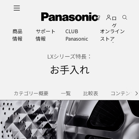
メ
イ
ロ
ン
グ
コ
商品
サポート
CLUB
オンライン
イ
ン
情報
情報
Panasonic
ストア
ン
テ
ン
ツ
LXシリーズ特長：
に
お手入れ
ス
キ
ッ
プ
カテゴリー概要
一覧
比較表
コンテンツ