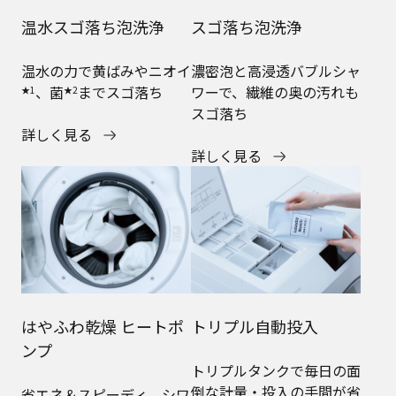
温水スゴ落ち泡洗浄
スゴ落ち泡洗浄
温水の力で黄ばみやニオイ
濃密泡と高浸透バブルシャ
、菌
までスゴ落ち
ワーで、繊維の奥の汚れも
★1
★2
スゴ落ち
詳しく見る
詳しく見る
はやふわ乾燥 ヒートポ
トリプル自動投入
ンプ
トリプルタンクで毎日の面
倒な計量・投入の手間が省
省エネ＆スピーディ。シワ