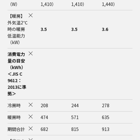
（W）
1,410）
1,410）
1,440）
1,
【暖房】
外気温2℃
時の暖房
3.5
3.5
3.6
3.7
低温能力
（kW）
消費電力
量の目安
（kWh）
＜JIS C
9612：
2013に準
拠＞
冷房時
208
244
278
409
暖房時
474
571
635
953
期間合計
682
815
913
1,3