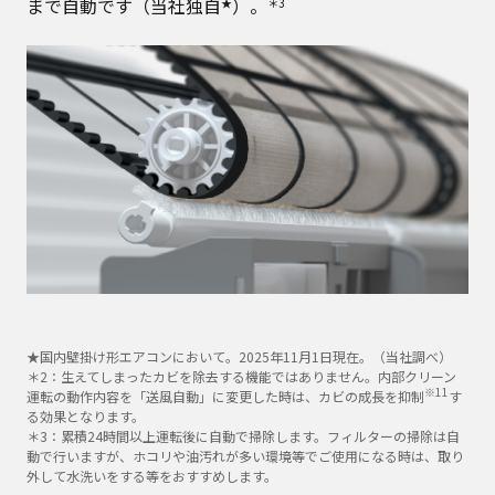
まで自動です（当社独自
）。
★
＊3
★国内壁掛け形エアコンにおいて。2025年11月1日現在。（当社調べ）
＊2：生えてしまったカビを除去する機能ではありません。内部クリーン
※11
運転の動作内容を「送風自動」に変更した時は、カビの成長を抑制
す
る効果となります。
＊3：累積24時間以上運転後に自動で掃除します。フィルターの掃除は自
動で行いますが、ホコリや油汚れが多い環境等でご使用になる時は、取り
外して水洗いをする等をおすすめします。