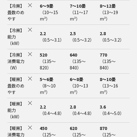
【冷房】
6～9畳
7～10畳
8～12畳
10
畳数のめ
（10～15
（11～17
（13～19
（1
やす
m²）
m²）
m²）
m²
【冷房】
2.2
2.5
2.8
3.6
能力
（0.5～3.1）
（0.5～3.2）
（0.5～3.2）
（0
（kW）
【冷房】
520
640
770
1,3
消費電力
（135～
（135～
（135～
（1
（W）
820）
840）
840）
1,
【暖房】
5～6畳
6～8畳
8～10畳
9～
畳数のめ
（8～10
（10～13
（13～16
（1
やす
m²）
m²）
m²）
m²
【暖房】
2.2
2.8
3.6
4.2
能力
（0.4～4.8）
（0.4～4.8）
（0.4～5.0）
（0
（kW）
【暖房】
450
620
870
1,2
消費電力
（125～
（125～
（125～
（1