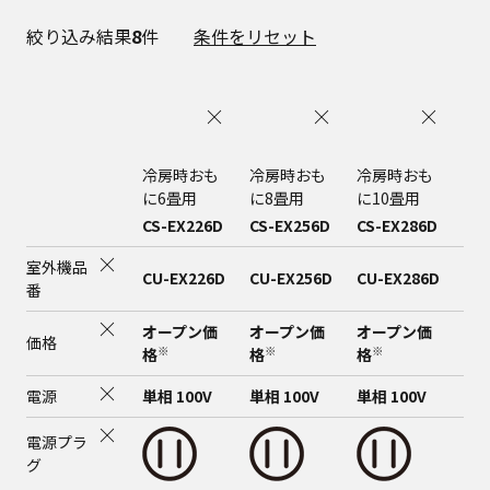
絞り込み結果
8
件
条件をリセット
冷房時おも
冷房時おも
冷房時おも
冷
に6畳用
に8畳用
に10畳用
に1
CS-EX226D
CS-EX256D
CS-EX286D
CS
室外機品
CU-EX226D
CU-EX256D
CU-EX286D
CU
番
オープン価
オープン価
オープン価
オ
価格
※
※
※
格
格
格
格
電源
単相 100V
単相 100V
単相 100V
単相
電源プラ
グ