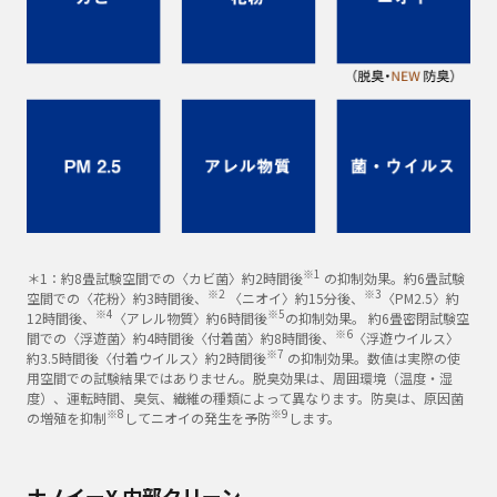
※1
＊1：約8畳試験空間での〈カビ菌〉約2時間後
の抑制効果。約6畳試験
※2
※3
空間での〈花粉〉約3時間後、
〈ニオイ〉約15分後、
〈PM2.5〉約
※4
※5
12時間後、
〈アレル物質〉約6時間後
の抑制効果。 約6畳密閉試験空
※6
間での〈浮遊菌〉約4時間後〈付着菌〉約8時間後、
〈浮遊ウイルス〉
※7
約3.5時間後〈付着ウイルス〉約2時間後
の抑制効果。数値は実際の使
用空間での試験結果ではありません。脱臭効果は、周囲環境（温度・湿
度）、運転時間、臭気、繊維の種類によって異なります。防臭は、原因菌
※8
※9
の増殖を抑制
してニオイの発生を予防
します。
ナノイーX 内部クリーン