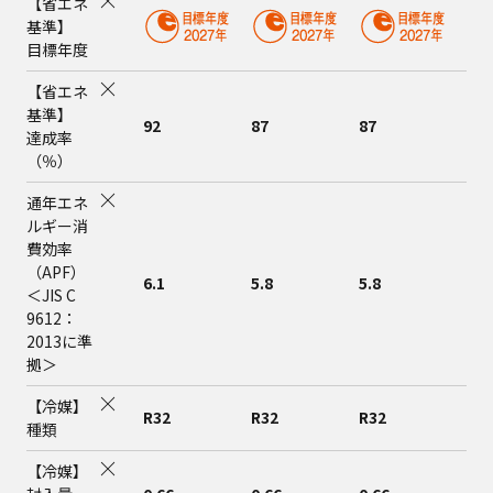
【省エネ
基準】
目標年度
【省エネ
基準】
92
87
87
75
達成率
（％）
通年エネ
ルギー消
費効率
（APF）
6.1
5.8
5.8
5.0
＜JIS C
9612：
2013に準
拠＞
【冷媒】
R32
R32
R32
R3
種類
【冷媒】