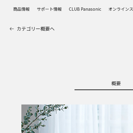
メ
商品情報
サポート情報
CLUB Panasonic
オンライン
イ
ン
コ
カテゴリー概要へ
ン
テ
ン
ツ
に
ス
キ
ッ
概要
プ