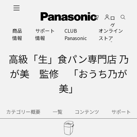
メ
イ
ロ
ン
グ
コ
商品
サポート
CLUB
オンライン
イ
ン
情報
情報
Panasonic
ストア
ン
テ
ン
ツ
高級「生」食パン専門店 乃
に
ス
が美 監修 「おうち乃が
キ
ッ
美」
プ
カテゴリー概要
一覧
コンテンツ
サポート