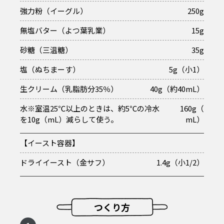
強力粉（イーグル）
250g
無塩バター（よつ葉乳業）
15g
砂糖（三温糖）
35g
塩（ぬちまーす）
5g（小1）
生クリーム（乳脂肪分35％）
40g（約40mL）
水※室温25℃以上のときは、約5℃の冷水
160g（
を10g（mL）減らして使う。
mL）
【イースト容器】
ドライイースト（金サフ）
1.4g（小1/2）
つくり方