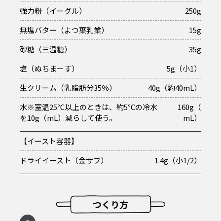
強力粉（イーグル）
250g
無塩バター（よつ葉乳業）
15g
砂糖（三温糖）
35g
塩（ぬちまーす）
5g（小1）
生クリーム（乳脂肪分35％）
40g（約40mL）
水※室温25℃以上のときは、約5℃の冷水
160g（
を10g（mL）減らして使う。
mL）
【イースト容器】
ドライイースト（金サフ）
1.4g（小1/2）
つくり方