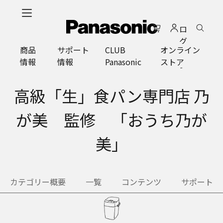
メ
イ
ロ
ン
グ
コ
商品
サポート
CLUB
オンライン
イ
ン
情報
情報
Panasonic
ストア
ン
テ
ン
ツ
高級「生」食パン専門店 乃
に
ス
が美 監修 「おうち乃が
キ
ッ
美」
プ
カテゴリー概要
一覧
コンテンツ
サポート