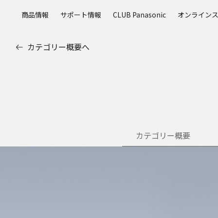
メ
商品情報
サポート情報
CLUB Panasonic
オンライン
イ
ン
コ
カテゴリー概要へ
ン
テ
ン
ツ
に
ス
キ
ッ
カテゴリー概要
プ