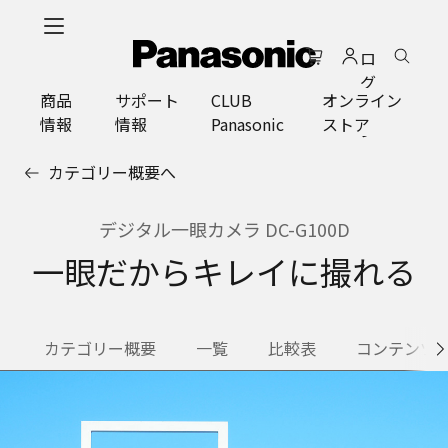
メ
イ
ロ
ン
グ
コ
商品
サポート
CLUB
オンライン
イ
ン
情報
情報
Panasonic
ストア
ン
テ
ン
カテゴリー概要へ
ツ
に
ス
デジタル一眼カメラ DC-G100D
キ
一眼だからキレイに撮れる
ッ
プ
カテゴリー概要
一覧
比較表
コンテンツ