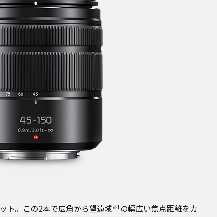
ット。この2本で広角から望遠域
の幅広い焦点距離をカ
※1