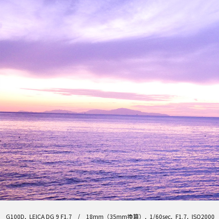
G100D, LEICA DG 9 F1.7 / 18mm（35mm換算）, 1/60sec, F1.7, ISO2000