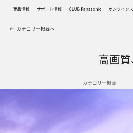
メ
商品情報
サポート情報
CLUB Panasonic
オンライン
イ
ン
コ
カテゴリー概要へ
ン
テ
ン
ツ
高画質
に
ス
キ
ッ
カテゴリー概要
プ