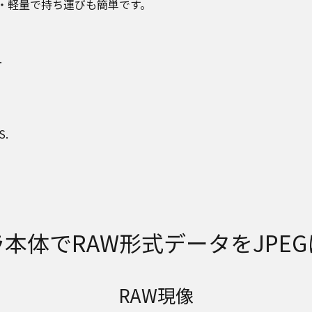
・軽量で持ち運びも簡単です。
.
S.
本体でRAW形式データをJPE
RAW現像