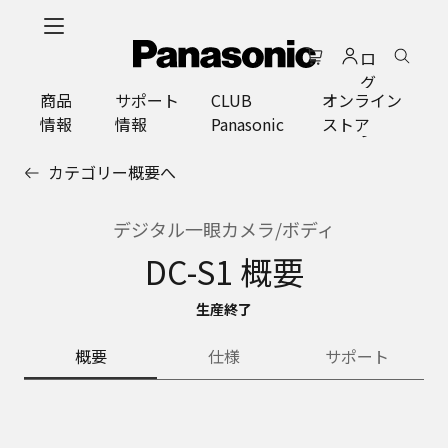
メ
イ
ロ
ン
グ
コ
商品
サポート
CLUB
オンライン
イ
ン
情報
情報
Panasonic
ストア
ン
テ
ン
カテゴリー概要へ
ツ
に
ス
デジタル一眼カメラ/ボディ
キ
DC-S1 概要
ッ
プ
生産終了
概要
仕様
サポート