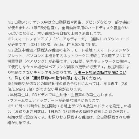
※1 自動メンテナンス中は全自動録画や再生、ダビングなどの一部の機能
が使えません（毎日5分程度）。全自動録画用のハードディスク容量がい
っぱいになると、古い番組から自動で上書き消去します。
※2 スマートフォンアプリ「どこでもディーガ」（無料）のダウンロード
が必要です。iOS15.6以降、Android™ 9.0以降に対応。
※3 放送中番組／録画済み番組の宅外リモート視聴：スマートフォンやタ
ブレット、パソコンと本機を宅内ネットワークに接続して視聴アプリにて
機器登録（ペアリング）が必要です。90日間、宅内ネットワークに接続し
て使用しなかった場合はペアリング期限の更新が必要です。放送制限によ
り視聴できないチャンネルがあります。
リモート視聴の動作制限につい
て、詳しくは「通常録画中の動作制限」をご覧ください。
※4 録画や配信などの同時動作の組み合わせによっては、早見再生（2.0
倍/1.6倍/1.3倍）ができない場合があります。
• 早見再生は、BDビデオでは主映像・主音声のみ再生されます。
• ファームウェアアップデートが必要な場合があります。
※5 19時～22時台に放送開始する地上デジタル放送のドラマを設定した場
合（お録りおき日数は、1日あたり3時間分の番組を録画した時の日数）。
初期状態で設定済です。お録りおき録画する番組は、全自動録画された番
組が対象です。