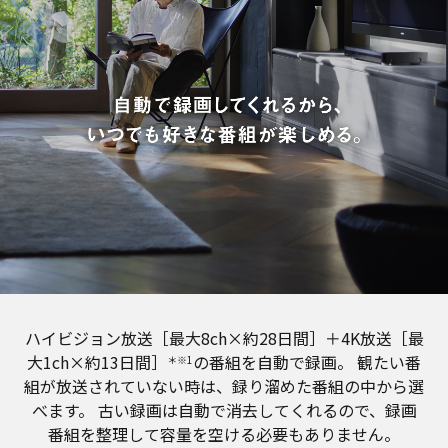
ハイビジョン放送［最大8ch×約28日間］＋4K放送［最
大1ch×約13日間］
の番組を自動で録画。
観たい番
＊※1
組が放送されていない時は、録り溜めた番組の中から選
べます。
古い録画は自動で消去してくれるので、録画
番組を整理して容量を空ける必要もありません。