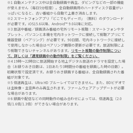
※1 自動メンテナンス中は全自動録画や再生、ダビングなどの一部の機能
が使えません（毎日5分程度）。全自動録画用のハードディスク容量がい
っぱいになると、古い番組から自動で上書き消去します。
※2 スマートフォンアプリ「どこでもディーガ」（無料）のダウンロード
が必要です。iOS15.6以降、Android™ 9.0以降に対応。
※3 放送中番組／録画済み番組の宅外リモート視聴：スマートフォンやタ
ブレット、パソコンと本機を宅内ネットワークに接続して視聴アプリにて
機器登録（ペアリング）が必要です。90日間、宅内ネットワークに接続し
て使用しなかった場合はペアリング期限の更新が必要です。放送制限によ
り視聴できないチャンネルがあります。
リモート視聴の動作制限につい
て、詳しくは「通常録画中の動作制限」をご覧ください。
※4 19時～22時台に放送開始する地上デジタル放送のドラマを設定した場
合（お録りおき日数は、1日あたり3時間分の番組を録画した時の日数）。
初期状態で設定済です。お録りおき録画する番組は、全自動録画された番
組が対象です。
※5 倍速再生は、Ultra HD ブルーレイではできません。また、BDビデオで
は主映像・主音声のみ再生されます。ファームウェアアップデートが必要
な場合があります。
※6 録画や配信などの同時動作の組み合わせによっては、倍速再生（2.0
倍/1.6倍/1.3倍）ができない場合があります。