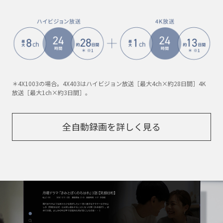
＊4X1003の場合。4X403はハイビジョン放送［最大4ch×約28日間］4K
放送［最大1ch×約3日間］。
全自動録画を詳しく見る