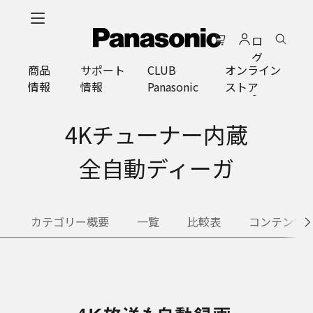
メ
イ
ロ
ン
グ
コ
商品
サポート
CLUB
オンライン
イ
ン
情報
情報
Panasonic
ストア
ン
テ
ン
ツ
4Kチューナー内蔵
に
ス
全自動ディーガ
キ
ッ
プ
カテゴリー概要
一覧
比較表
コンテンツ