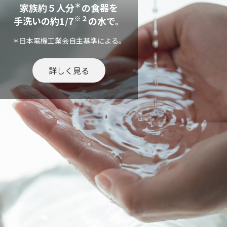
＊
家族約５人分
の食器を
※２
手洗いの約1/7
の水で。
＊日本電機工業会自主基準による。
詳しく見る