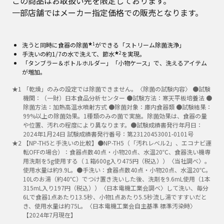
この商品はお取扱い先を限定しております。
一部店舗ではメーカー指定価格での販売となります。
★1
洗うと同時に食器の除菌
ができる「ストリーム除菌洗浄」
★2
手洗いの約1/7の水で洗えて、節水
を実現。
「タンブラー＆ボトルホルダー」「小物ケース」で、洗えるアイテム
が増加。
★
1
「乾燥」のみの設定では除菌できません。〈除菌の試験内容〉 ●試験
機関：（一財）日本食品分析センター ●試験方法：寒天平板培養法 ●
除菌方法：加熱高温水噴射方式 ●除菌対象：庫内食器類 ●試験結果：
99%以上の除菌効果。1種類のみの菌で実施。除菌効果は、食器の量
や位置、汚れの程度により異なります。●試験成績書発行年月日：
2024年1月24日 試験成績書発行番号：第23120453001-0101号​
★
2
【NP-TH5と手洗いの比較】●NP-TH5（「汚れレベル2」、エコナビ運
転OFFの場合）：食器点数40点・小物20点、水温20℃、食器洗い機専
用洗剤を5g使用する（１箱600g入り475円（税込））〈当社調べ〉。
使用水量は約9.9L。●手洗い：食器点数40点・小物20点、水温20℃。
10Lのお湯（約40℃）でつけ置き洗いした後、洗剤を9.6mL使用（1本
315mL入り197円（税込））〈日本電機工業会調べ〉して洗い、毎分
6Lで食器1点あたり13.5秒、小物1点あたり5.5秒流し湯ですすいだと
き、使用水量は約75L。〈日本電機工業会自主基準 標準汚染時〉
【2024年7月現在】