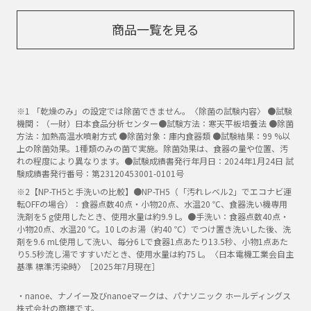
商品一覧を見る
※1 「乾燥のみ」の設定では除菌できません。〈除菌の試験内容〉 ●試験
機関：（一財）日本食品分析センター●試験方法：寒天平板培養法 ●除菌
方法：加熱高温水噴射方式 ●除菌対象：庫内食器類 ●試験結果：99 %以
上の除菌効果。1種類のみの菌で実施。除菌効果は、食器の量や位置、汚
れの程度により異なります。●試験成績書発行年月日：2024年1月24日 試
験成績書発行番号：第23120453001-0101号
※2【NP-TH5と手洗いの比較】●NP-TH5（「汚れレベル2」でエコナビ運
転OFFの場合）：食器点数40点・小物20点、水温20 ℃、食器洗い機専用
洗剤を5 g使用したとき、使用水量は約9.9 L。●手洗い：食器点数40点・
小物20点、水温20 ℃。10 Lのお湯（約40 ℃）でつけ置き洗いした後、洗
剤を9.6 mL使用して洗い、毎分6 Lで食器1点あたり13.5秒、小物1点あた
り5.5秒流し湯ですすいだとき、使用水量は約75 L。〈日本電機工業会自主
基準 標準汚染時〉［2025年7月現在］
・nanoe、ナノイー及びnanoeマークは、パナソニック ホールディングス
株式会社の商標です。