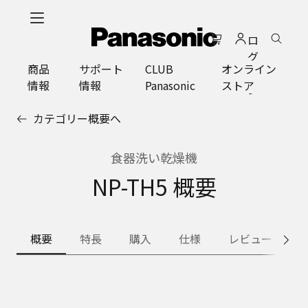
メ
イ
ロ
ン
グ
コ
商品
サポート
CLUB
オンライン
イ
ン
情報
情報
Panasonic
ストア
ン
テ
ン
カテゴリー概要へ
ツ
に
ス
食器洗い乾燥機
キ
NP-TH5 概要
ッ
プ
概要
特長
購入
仕様
レビュー