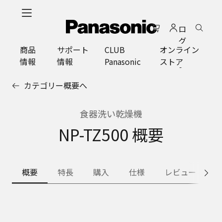
メ
イ
ロ
ン
グ
コ
商品
サポート
CLUB
オンライン
イ
ン
情報
情報
Panasonic
ストア
ン
テ
ン
カテゴリー概要へ
ツ
に
ス
食器洗い乾燥機
キ
NP-TZ500 概要
ッ
プ
概要
特長
購入
仕様
レビュー