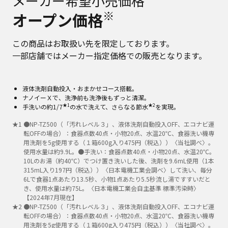
メーカー希望小売価格
※
オープン価格
この商品はお取扱い先を限定しております。
一部店舗ではメーカー指定価格での販売となります。
液体洗剤自動投入・おまかせコース搭載。
ナノイーＸで、洗浄前も洗浄後もずっと清潔。
★1
★2
手洗いの約1/7
の水で洗えて、さらなる節水
を実現。
★
1
●NP-TZ500（「汚れレベル３」、液体洗剤自動投入OFF、エコナビ運
転OFFの場合）：食器点数40点・小物20点、水温20℃、食器洗い機専
用洗剤を5g使用する（１箱600g入り475円（税込））〈当社調べ〉。
使用水量は約9.9L。●手洗い：食器点数40点・小物20点、水温20℃。
10Lのお湯（約40℃）でつけ置き洗いした後、洗剤を9.6mL使用（1本
315mL入り197円（税込））〈日本電機工業会調べ〉して洗い、毎分
6Lで食器1点あたり13.5秒、小物1点あたり5.5秒流し湯ですすいだと
き、使用水量は約75L。〈日本電機工業会自主基準 標準汚染時〉
【2024年7月現在】
★
2
●NP-TZ500（「汚れレベル３」、液体洗剤自動投入OFF、エコナビ運
転OFFの場合）：食器点数40点・小物20点、水温20℃、食器洗い機専
用洗剤を5g使用する（１箱600g入り475円（税込））〈当社調べ〉。