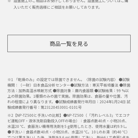
設置施工のご相談はお受けしておりません。設置施工についてはご購
入いただく販売店様にご相談をお願いしております。
商品一覧を見る
※1 「乾燥のみ」の設定では除菌できません。〈除菌の試験内容〉 ●試験
機関：（一財）日本食品分析センター●試験方法：寒天平板培養法 ●除菌
方法：加熱高温水噴射方式 ●除菌対象：庫内食器類 ●試験結果：99 %以
上の除菌効果。1種類のみの菌で実施。除菌効果は、食器の量や位置、汚
れの程度により異なります。●試験成績書発行年月日：2024年1月24日 試
験成績書発行番号：第23120453001-0101号
※2【NP-TZ500と手洗いの比較】●NP-TZ500（「汚れレベル3」でエコナ
ビ運転OFF・液体洗剤自動投入OFFの場合）：食器点数40点・小物20点、
水温20 ℃、食器洗い機専用洗剤を5 g使用したとき、使用水量は約9.9 L。
●手洗い：食器点数40点・小物20点、水温20 ℃。10 Lのお湯（約40 ℃）
でつけ置き洗いした後、洗剤を9.6 mL使用して洗い、毎分6 Lで食器1点あ