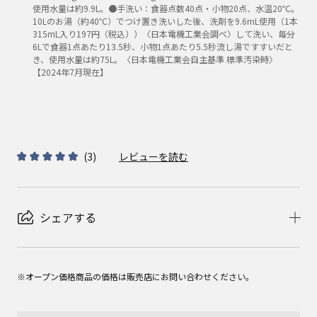
使用水量は約9.9L。●手洗い：食器点数40点・小物20点、水温20℃。
10Lのお湯（約40℃）でつけ置き洗いした後、洗剤を9.6mL使用（1本
315mL入り197円（税込））〈日本電機工業会調べ〉して洗い、毎分
6Lで食器1点あたり13.5秒、小物1点あたり5.5秒流し湯ですすいだと
き、使用水量は約75L。〈日本電機工業会自主基準 標準汚染時〉
【2024年7月現在】
(
3
)
レビューを読む
シェアする
※オープン価格商品の価格は販売店にお問い合わせください。