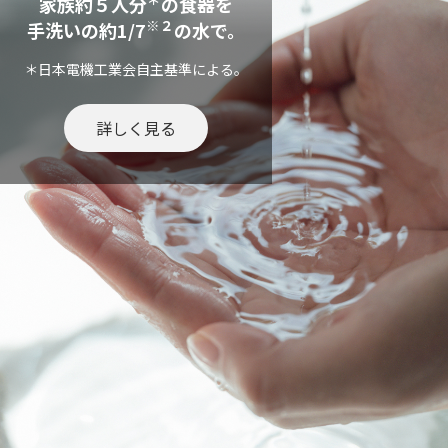
家族約５人分
の食器を
※２
手洗いの約1/7
の水で。
＊日本電機工業会自主基準による。
詳しく見る