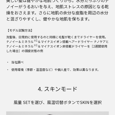
美しい髪は健やかな地肌づくりから。水分たっぷりのナ
ノイーがうるおいを与え、地肌ストレスの原因となる乾
燥をおさえます。さらに地肌の余分な皮脂を周辺の水分
と混ざりやすくし、健やかな地肌を保ちます。
【モデル試験方法】
洗髪後、日常的に使用するのと同様に毛髪が乾くまでドライヤーを使用。
※1
ナノイー＆ミネラル
＆マイナスイオン搭載ヘアードライヤー ナノケアと
※1
ナノイー＆ミネラル
＆マイナスイオン非搭載ドライヤーを［2週間使用
した場合］の頭皮状態の例
当社調べ
使用環境（季節・温湿度など）や個人差で、効果は異なります。
4. スキンモード
風量 SETを選び、風温切替ボタンでSKINを選択