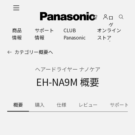
メ
イ
ロ
ン
グ
コ
商品
サポート
CLUB
オンライン
イ
ン
情報
情報
Panasonic
ストア
ン
テ
ン
カテゴリー概要へ
ツ
に
ス
ヘアードライヤー ナノケア
キ
EH-NA9M 概要
ッ
プ
概要
購入
仕様
レビュー
サポート