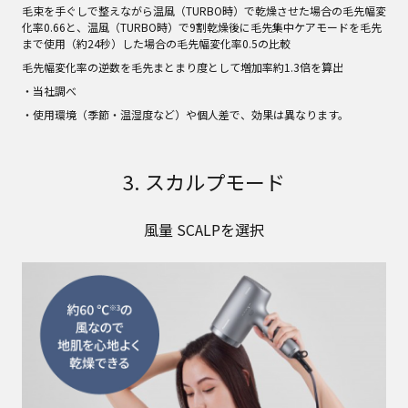
毛束を手ぐしで整えながら温風（TURBO時）で乾燥させた場合の毛先幅変
化率0.66と、温風（TURBO時）で9割乾燥後に毛先集中ケアモードを毛先
まで使用（約24秒）した場合の毛先幅変化率0.5の比較
毛先幅変化率の逆数を毛先まとまり度として増加率約1.3倍を算出
・当社調べ
・使用環境（季節・温湿度など）や個人差で、効果は異なります。
3. スカルプモード
風量 SCALPを選択