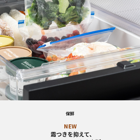
保鮮
NEW
霜つきを抑えて、