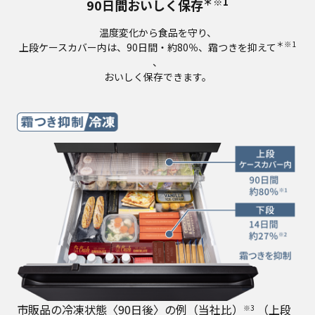
＊※1
90日間おいしく保存
温度変化から食品を守り、
＊※1
上段ケースカバー内は、90日間・約80％、霜つきを抑えて
、
おいしく保存できます。
市販品の冷凍状態〈90日後〉の例（当社比）
（上段
※3