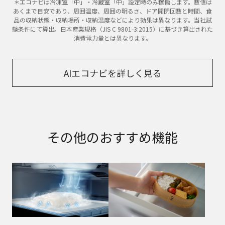
＊エコナビは冷凍室「中」・冷蔵室「中」設定時のみ稼働します。数値は
あくまで目安であり、周囲温度、周囲の明るさ、ドア開閉回数と時間、食
品の収納状態・収納場所・収納温度などにより効果は異なります。当社試
験条件にて算出。日本産業規格（JIS C 9801-3:2015）に基づき算出された
消費電力量とは異なります。
AIエコナビを詳しく見る​
その他のおすすめ機能