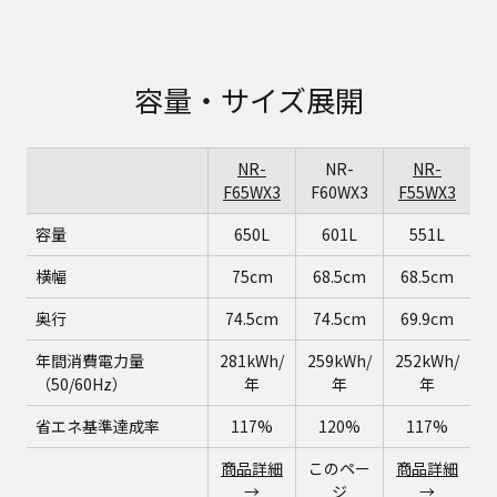
容量・サイズ展開
NR-
NR-
NR-
F65WX3
F60WX3
F55WX3
容量
650L
601L
551L
横幅
75cm
68.5cm
68.5cm
奥行
74.5cm
74.5cm
69.9cm
年間消費電力量
281kWh/
259kWh/
252kWh/
（50/60Hz）
年
年
年
省エネ基準達成率
117%
120%
117%
商品詳細
このペー
商品詳細
→
ジ
→