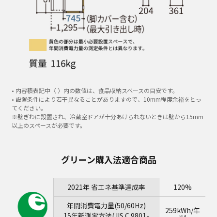
• 内容積表記中〈 〉内の数値は、食品収納スペースの目安です。
• 設置条件により若干異なることがありますので、10mm程度余裕をとっ
てください。
※壁ぎわに設置され、冷蔵室ドアが十分あけられないときは壁から15mm
以上のスペースが必要です。
グリーン購入法適合商品
2021年 省エネ基準達成率
120%
年間消費電力量(50/60Hz)
259kWh/年
15年新測定方法(JIS C 9801-
※4