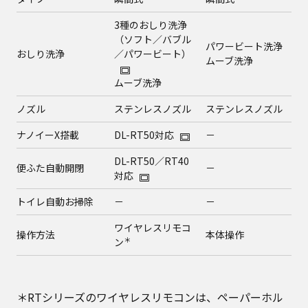
3種のおしり洗浄
（ソフト／バブル
パワービート洗浄
おしり洗浄
／パワービート）
ムーブ洗浄
ムーブ洗浄
ノズル
ステンレスノズル
ステンレスノズル
ナノイーX搭載
DL-RT50対応
－
DL-RT50／RT40
便ふた自動開閉
－
対応
トイレ自動お掃除
－
－
ワイヤレスリモコ
操作方法
本体操作
＊
ン
＊RTシリーズのワイヤレスリモコンは、ペーパーホル