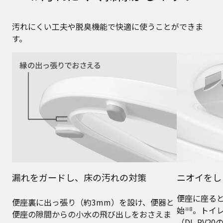
汚れにくい工夫や脱臭機能で快適に使うことができま
す。
漏れをガードし、床の汚れの対策
ニオイをし
便座に座る
便座裏に出っ張り（約3mm）を設け、便器と
始
。トイ
※8
便座の隙間からの小水の飛び出しをおさえま
（DL-PV20