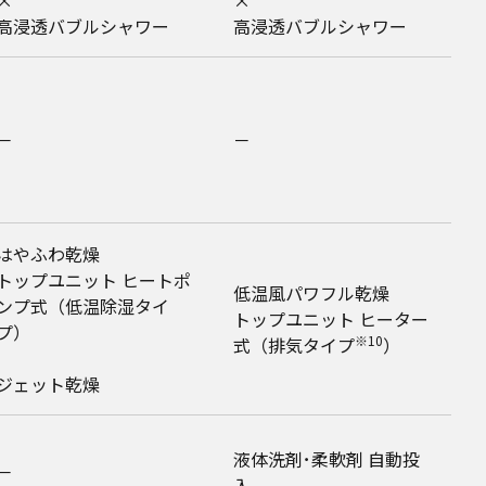
×
×
高浸透バブルシャワー
高浸透バブルシャワー
－
－
6
はやふわ乾燥
トップユニット ヒートポ
低温風パワフル乾燥
ンプ式（低温除湿タイ
トップユニット ヒーター
プ）
※10
式（排気タイプ
）
ジェット乾燥
液体洗剤･柔軟剤 自動投
－
入