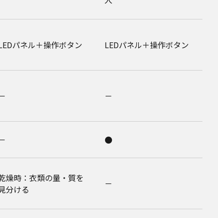
LEDパネル＋操作ボタン
LEDパネル＋操作ボタン
－
－
－
●
乾燥時：衣類の量・質を
－
見分ける