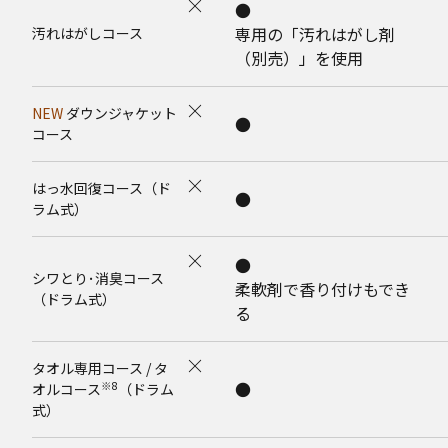
●
専用の「汚れはがし剤
汚れはがしコース
（別売）」を使用
NEW
ダウンジャケット
●
コース
はっ水回復コース（ド
●
ラム式）
●
シワとり･消臭コース
柔軟剤で香り付けもでき
（ドラム式）
る
タオル専用コース / タ
●
※8
オルコース
（ドラム
式）