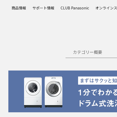
メ
商品情報
サポート情報
CLUB Panasonic
オンライン
イ
ン
コ
ン
テ
ン
ツ
カテゴリー概要
に
ス
キ
ッ
プ