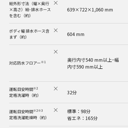
総外形寸法（幅×奥行
639×722×1,060 mm
×高さ）給･排水ホース
を含む（約）
ボディ幅 排水ホース含
604 mm
まず（約）
奥行内寸540 mm以上･幅
※1
対応防水フロアー
内寸590 mm以上
※2
運転目安時間
32分
定格洗濯時（約）
標準：98分
※2※3
運転目安時間
定格洗濯乾燥時（約）
省エネ：165分