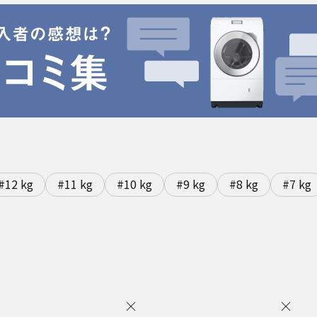
#12 kg
#11 kg
#10 kg
#9 kg
#8 kg
#7 kg