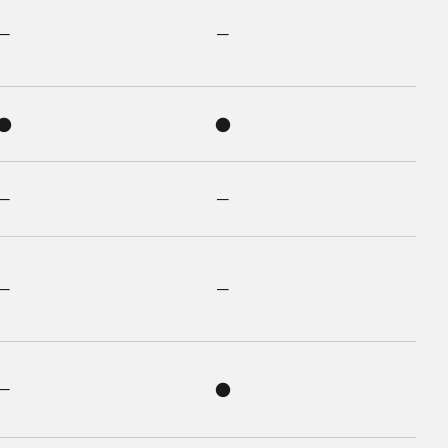
－
－
●
●
－
－
－
－
－
●