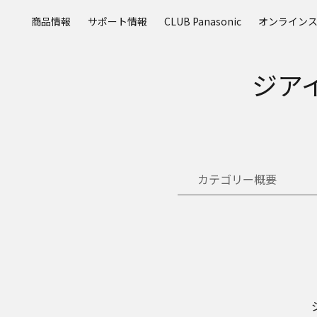
メ
商品情報
サポート情報
CLUB Panasonic
オンライン
イ
ン
コ
ジアイ
ン
テ
ン
ツ
に
ス
キ
カテゴリー概要
ッ
プ