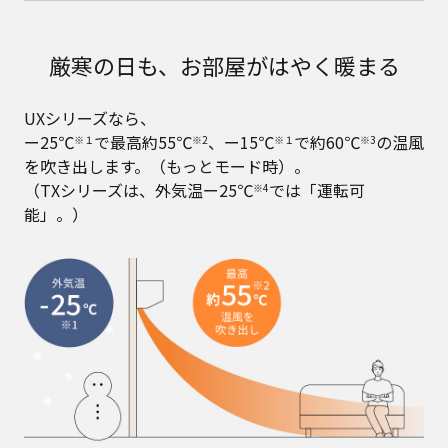
厳寒の日も、お部屋がはやく暖まる
UXシリーズなら、
ー25℃
で最高約55℃
、ー15℃
で約60℃
の温風
※１
※2
※１
※3
を吹き出します。（もっとモード時）。
（TXシリーズは、外気温ー25℃
では「運転可
※4
能」。）