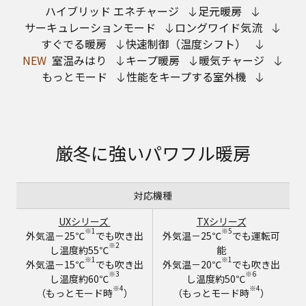
ハイブリッド エネチャージ
足元暖房
サーキュレーションモード
ロングワイド気流
すぐでる暖房
快速制御（温度シフト）
NEW
室温みはり
キープ暖房
暖気チャージ
もっとモード
性能をキープする室外機
厳冬に強いパワフル暖房
対応機種
UXシリーズ
TXシリーズ
※1
※5
外気温－25℃
でも吹き出
外気温－25℃
でも運転可
※2
し温度約55℃
能
※1
※1
外気温－15℃
でも吹き出
外気温－20℃
でも吹き出
※3
※6
し温度約60℃
し温度約50℃
※4
※4
（もっとモード時
）
（もっとモード時
）