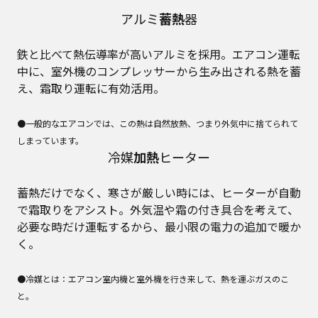
アルミ
蓄熱
器
鉄と比べて熱伝導率が高いアルミを採用。エアコン運転
中に、室外機のコンプレッサーから生み出される熱を蓄
え、霜取り運転に有効活用。
●一般的なエアコンでは、この熱は自然放熱、つまり外気中に捨てられて
しまっています。
冷媒
加熱
ヒーター
蓄熱だけでなく、寒さが厳しい時には、ヒーターが自動
で霜取りをアシスト。外気温や霜の付き具合を考えて、
必要な時だけ運転するから、最小限の電力の追加で暖か
く。
●冷媒とは：エアコン室内機と室外機を行き来して、熱を運ぶガスのこ
と。