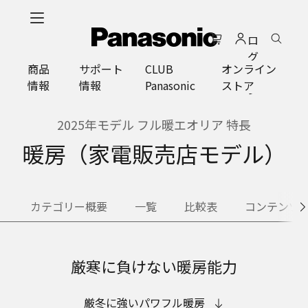
メ
イ
ロ
ン
グ
コ
商品
サポート
CLUB
オンライン
イ
ン
情報
情報
Panasonic
ストア
ン
テ
ン
ツ
2025年モデル フル暖エオリア 特長
に
暖房（家電販売店モデル）
ス
キ
ッ
プ
カテゴリー概要
一覧
比較表
コンテンツ
厳寒に負けない暖房能力
厳冬に強いパワフル暖房