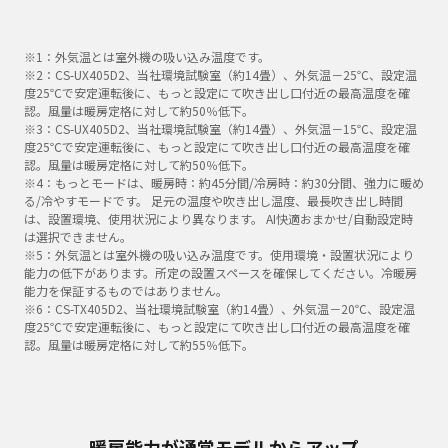
※1：外気温とは室外機の吸い込み温度です。
※2：CS-UX405D2、当社環境試験室（約14畳）、外気温－25℃、設定温
度25℃で安定運転後に、もっと設定にて吹き出し口付近の最高温度を確
認。風量は暖房定格に対して約50％低下。
※3：CS-UX405D2、当社環境試験室（約14畳）、外気温－15℃、設定温
度25℃で安定運転後に、もっと設定にて吹き出し口付近の最高温度を確
認。風量は暖房定格に対して約50％低下。
※4：もっとモードは、暖房時：約45分間/冷房時：約30分間、強力に暖め
る/冷やすモードです。 足元の温度や吹き出し温度、最長吹き出し時間
は、設置環境、使用状況により異なります。 AI快適おまかせ/自動設定時
は選択できません。
※5：外気温とは室外機の吸い込み温度です。使用環境・設置状況により
能力の低下があります。所定の設置スペースを確保してください。冷暖房
能力を保証するものではありません。
※6：CS-TX405D2、当社環境試験室（約14畳）、外気温－20℃、設定温
度25℃で安定運転後に、もっと設定にて吹き出し口付近の最高温度を確
認。風量は暖房定格に対して約55％低下。
暖房能力が通常モデルからアップ