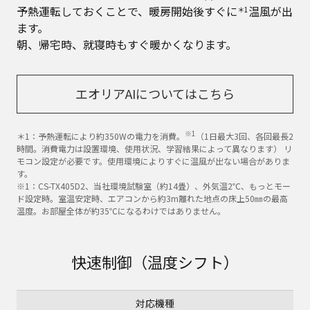
予熱運転しておくことで、暖房開始後すぐに
温風が出
＊1
ます。
朝、帰宅時、就寝時もすぐ暖かくなります。
エオリアAIについてはこちら
※1
＊1：予熱運転により約350Wの電力を消費。
（1日最大3回、各回最長2
時間。消費電力は設置環境、使用状況、学習結果によって異なります） リ
モコン設定が必要です。使用環境によりすぐに温風が出ない場合がありま
す。
※1：CS-TX405D2、当社環境試験室（約14畳）、外気温2℃、もっとモー
ド設定時。室温安定時、エアコンから約3m離れた地点の床上50㎜の最高
温度。お部屋全体が約35℃になるわけではありません。
快速制御（温度シフト）
対応機種