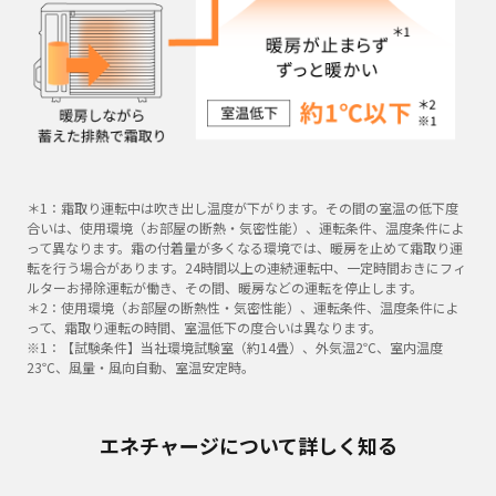
＊1：霜取り運転中は吹き出し温度が下がります。その間の室温の低下度
合いは、使用環境（お部屋の断熱・気密性能）、運転条件、温度条件によ
って異なります。霜の付着量が多くなる環境では、暖房を止めて霜取り運
転を行う場合があります。24時間以上の連続運転中、一定時間おきにフィ
ルターお掃除運転が働き、その間、暖房などの運転を停止します。
＊2：使用環境（お部屋の断熱性・気密性能）、運転条件、温度条件によ
って、霜取り運転の時間、室温低下の度合いは異なります。
※1：【試験条件】当社環境試験室（約14畳）、外気温2℃、室内温度
23℃、風量・風向自動、室温安定時。
エネチャージについて詳しく知る