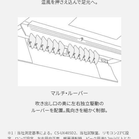
※1：当社測定基準による。CS-UX405D2、当社試験室、リモコン23℃設
定、ロング設定、左右風向正面、暖房運転時、ピーク風速0.2m/s以上とな