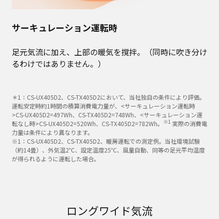
サーキュレーション運転時
足元気流に加え、上部の暖気を撹拌。（同時に吹き分け
るわけではありません。）
＊1：CS-UX405D2、CS-TX405D2において、当社独自の条件により評価。
運転安定時約1時間の積算消費電力量が、<サーキュレーション運転時
>CS-UX405D2=497Wh、CS-TX405D2=748Wh、<サーキュレーション運
※1
転なし時>CS-UX405D2=520Wh、CS-TX405D2=782Wh。
実際の消費電
力量は条件により異なります。
※1：CS-UX405D2、CS-TX405D2、暖房運転での測定例。当社環境試験
（約14畳）、外気温2℃、設定温度25℃、風量自動、同等の足元平均温度
が得られるように運転した場合。
ロングワイド気流