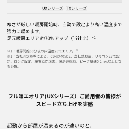
UXシリーズ
･
TXシリーズ
寒さが厳しい暖房開始時、自動で設定より高い温度まで
強力に暖めます。
足元暖房エリア 約70%アップ（当社比）
＊1
※1
＊1：暖房開始60分後の床温度20℃エリア。
※1：当社測定基準による。CS-UX405D2、当社試験室、リモコン23℃設
定、ロング設定、左右風向正面、暖房運転時、ピーク風速0.2m/s以上とな
る距離。
フル暖エオリア(UXシリーズ）ご愛用者の皆様が
スピード立ち上げを実感
起動から部屋が温まるのが速いのと、