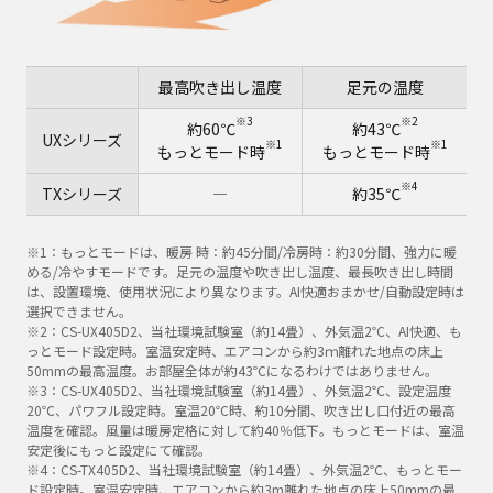
最高吹き出し温度
足元の温度
※3
※2
約60℃
約43℃
UXシリーズ
※1
※1
もっとモード時
もっとモード時
※4
TXシリーズ
―
約35℃
※1：もっとモードは、暖房 時：約45分間/冷房時：約30分間、強力に暖
める/冷やすモードです。足元の温度や吹き出し温度、最長吹き出し時間
は、設置環境、使用状況により異なります。AI快適おまかせ/自動設定時は
選択できません。
※2：CS-UX405D2、当社環境試験室（約14畳）、外気温2℃、AI快適、も
っとモード設定時。室温安定時、エアコンから約3ｍ離れた地点の床上
50mmの最高温度。お部屋全体が約43℃になるわけではありません。
※3：CS-UX405D2、当社環境試験室（約14畳）、外気温2℃、設定温度
20℃、パワフル設定時。室温20℃時、約10分間、吹き出し口付近の最高
温度を確認。風量は暖房定格に対して約40％低下。もっとモードは、室温
安定後にもっと設定にて確認。
※4：CS-TX405D2、当社環境試験室（約14畳）、外気温2℃、もっとモー
ド設定時。室温安定時、エアコンから約3m離れた地点の床上50mmの最