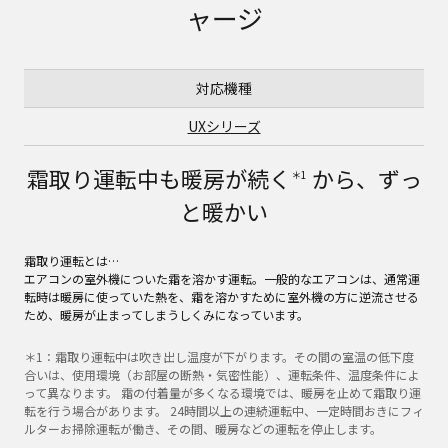
ャージ
対応機種
UXシリーズ
霜取り運転中も暖房が続く
から、ずっ
＊1
と暖かい
霜取り運転とは…
エアコンの室外機についた霜を溶かす運転。一般的なエアコンは、通常運
転時は暖房に使っていた熱を、霜を溶かすために室外機の方に逆流させる
ため、暖房が止まってしまうしくみになっています。
＊1：霜取り運転中は吹き出し温度が下がります。その間の室温の低下度
合いは、使用環境（お部屋の断熱・気密性能）、運転条件、温度条件によ
って異なります。 霜の付着量が多くなる環境では、暖房を止めて霜取り運
転を行う場合があります。 24時間以上の連続運転中、一定時間おきにフィ
ルターお掃除運転が働き、その間、暖房などの運転を停止します。