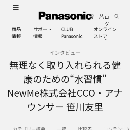
メ
イ
ロ
ン
グ
コ
商品
サポート
CLUB
オンライン
イ
ン
情報
情報
Panasonic
ストア
ン
テ
ン
ツ
インタビュー
に
無理なく取り入れられる健
ス
キ
康のための“水習慣”
ッ
プ
NewMe株式会社CCO・アナ
ウンサー 笹川友里
カテゴリー概要
一覧
比較表
コンテンツ