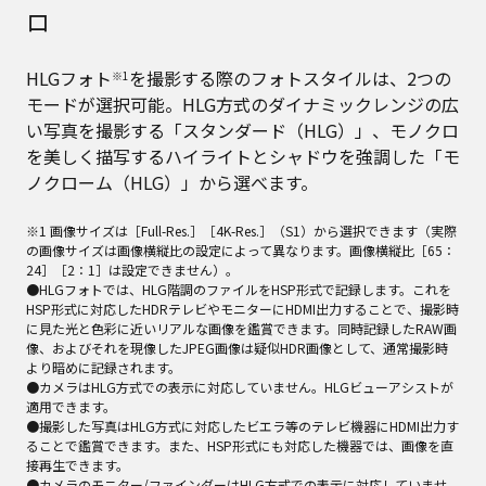
ロ
HLGフォト
を撮影する際のフォトスタイルは、2つの
※1
モードが選択可能。HLG方式のダイナミックレンジの広
い写真を撮影する「スタンダード（HLG）」、モノクロ
を美しく描写するハイライトとシャドウを強調した「モ
ノクローム（HLG）」から選べます。
※1 画像サイズは［Full-Res.］［4K-Res.］（S1）から選択できます（実際
の画像サイズは画像横縦比の設定によって異なります。画像横縦比［65：
24］［2：1］は設定できません）。
●HLGフォトでは、HLG階調のファイルをHSP形式で記録します。これを
HSP形式に対応したHDRテレビやモニターにHDMI出力することで、撮影時
に見た光と色彩に近いリアルな画像を鑑賞できます。同時記録したRAW画
像、およびそれを現像したJPEG画像は疑似HDR画像として、通常撮影時
より暗めに記録されます。
●カメラはHLG方式での表示に対応していません。HLGビューアシストが
適用できます。
●撮影した写真はHLG方式に対応したビエラ等のテレビ機器にHDMI出力す
ることで鑑賞できます。また、HSP形式にも対応した機器では、画像を直
接再生できます。
●カメラのモニター/ファインダーはHLG方式での表示に対応していませ