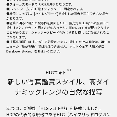
●フォーカスモードの[AFC]は[AFS]となります。
●[シャッター方式]は[電子シャッター]に固定されます。
●機器によっては、[ハイレゾモード]で撮影した画像を再生できない場合
があります。
●極端に明るい場所の被写体を撮影したり、蛍光灯やLEDなどの照明下で
撮影すると、色合いや明るさが変わったり、画面に横しまが現れたりする
ことがあります。シャッタースピードを遅くすると横しまが軽減されるこ
とがあります。
●［写真画質］は［RAW］で記録されます。撮影したRAW画像は、再生メ
ニューの［RAW現像］では現像できません。ソフトウェア「SILKYPIX
Developer Studio」をお使いください。
※1
HLGフォト
新しい写真鑑賞スタイル、高ダイ
ナミックレンジの自然な描写
S1では、新機能「HLGフォト
」を搭載しました。
※1
HDRの代表的な規格であるHLG（ハイブリッドログガン