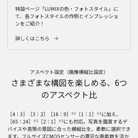
特設ページ「LUMIXの色・フォトスタイル」に
て、各フォトスタイルの作例とインプレッショ
ンをご紹介！
詳しくはこちら
アスペクト設定（画像横縦比設定）
さまざまな構図を楽しめる、6つ
のアスペクト比
［4：3］［3：2］［16：9］
［1：1］
に加え、
※1
※1
［65：24］
［2：1］
にも対応。写真を鑑賞するデ
※2
※2
バイスや表現の意図に合った横縦比を、柔軟に選択でき
ます。フルサイズCMOSセンサーの潤沢な画素数を活か