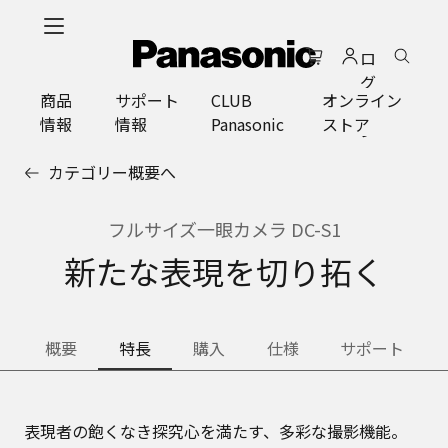
メ
イ
ロ
ン
グ
コ
商品
サポート
CLUB
オンライン
イ
ン
情報
情報
Panasonic
ストア
ン
テ
ン
カテゴリー概要へ
ツ
に
ス
フルサイズ一眼カメラ DC-S1
キ
新たな表現を切り拓く
ッ
プ
概要
特長
購入
仕様
サポート
表現者の飽くなき探究心を満たす、多彩な撮影機能。