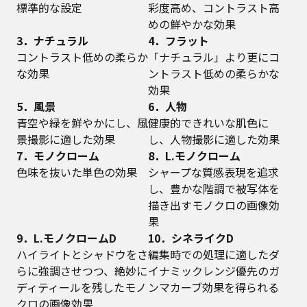
標準的な設定
彩度高め、コントラスト高
めの鮮やかな効果
3．ナチュラル
4．フラット
コントラスト低めの柔らか
「ナチュラル」より更にコ
な効果
ントラスト低めの柔らかな
効果
5．風景
6．人物
青空や緑を鮮やかにし、風
健康的できれいな肌色に
景撮影に適した効果
し、人物撮影に適した効果
7．モノクローム
8．L.モノクローム
色味を抜いた単色の効果
シャープな質感表現を追求
し、豊かな階調で被写体を
描き出すモノクロの画像効
果
9．L.モノクロームD
10．シネライクD
ハイライトとシャドウをさ
編集時での処理に適したダ
らに強調させつつ、絶妙に
イナミックレンジ優先のガ
ディティールを残したモノ
ンマカーブ効果を得られる
クロの画像効果