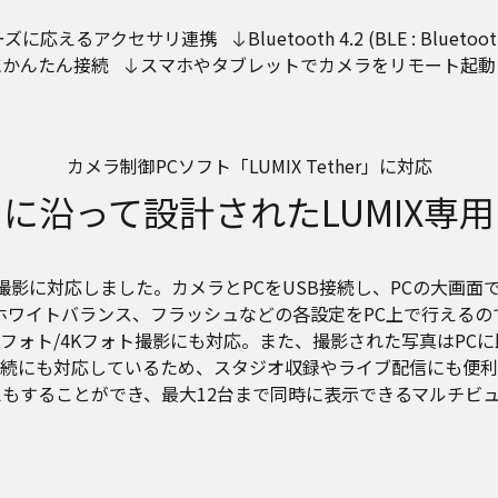
ーズに応えるアクセサリ連携
Bluetooth 4.2 (BLE : Blueto
にかんたん接続
スマホやタブレットでカメラをリモート起動
カメラ制御PCソフト「LUMIX Tether」に対応
に沿って設計されたLUMIX専
Bテザー撮影に対応しました。カメラとPCをUSB接続し、PCの
、ホワイトバランス、フラッシュなどの各設定をPC上で行える
フォト/4Kフォト撮影にも対応。また、撮影された写真はPC
接続にも対応しているため、スタジオ収録やライブ配信にも便
えもすることができ、最大12台まで同時に表示できるマルチビ