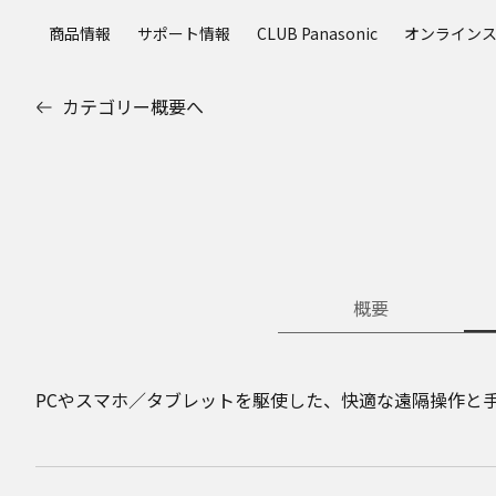
メ
商品情報
サポート情報
CLUB Panasonic
オンライン
イ
ン
コ
カテゴリー概要へ
ン
テ
ン
ツ
に
ス
キ
ッ
概要
プ
PCやスマホ／タブレットを駆使した、快適な遠隔操作と