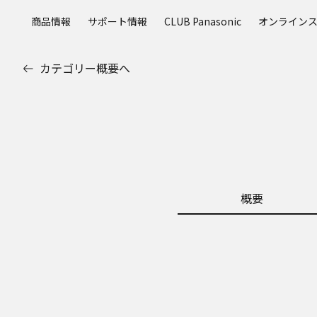
メ
商品情報
サポート情報
CLUB Panasonic
オンライン
イ
ン
コ
カテゴリー概要へ
ン
テ
ン
ツ
に
ス
キ
ッ
概要
プ