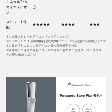
＊2
ミネラル
＆
マイナスイオ
〇
－
－
ン
ストレート性
★★★★★
★★★★
★★★
能
〇
〇
＊1 当社ストレートアイロン ナノケアにおいて
＊2 ミネラルとは､亜鉛電極を含む放電ユニットから発生する亜鉛分子です
（AC100-120
（AC100-120
＊3 髪を挟むことによるアイロン板の温度低下を検知
＊4
海外使用
－
V/220-240 V電
V/220-240 V
＊4 海外でご使用の場合には、国や地域に合わせて別途プラグアダプター
源対応）
源対応）
をお買い求めください
ヒートアップ
時間（約100
20秒
20秒
30秒
℃）
温度調節
5段階
5段階
5段階