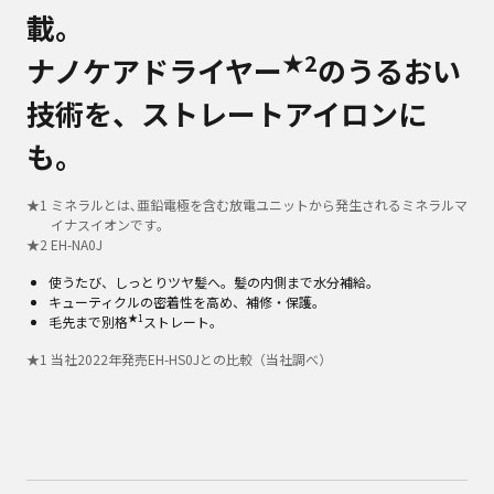
載。
★2
ナノケアドライヤー
のうるおい
技術を、ストレートアイロンに
も。
★
1
ミネラルとは､亜鉛電極を含む放電ユニットから発生されるミネラルマ
イナスイオンです｡
★
2
EH-NA0J
使うたび、しっとりツヤ髪へ。髪の内側まで水分補給。
キューティクルの密着性を高め、補修・保護。
★1
毛先まで別格
ストレート。
★
1
当社2022年発売EH-HS0Jとの比較（当社調べ）