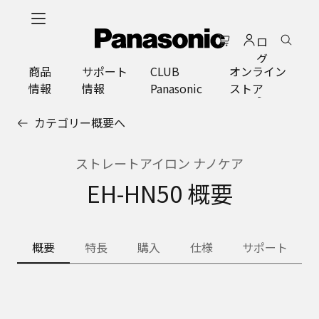
メ
イ
ロ
ン
グ
コ
商品
サポート
CLUB
オンライン
イ
ン
情報
情報
Panasonic
ストア
ン
テ
ン
カテゴリー概要へ
ツ
に
ス
ストレートアイロン ナノケア
キ
EH-HN50 概要
ッ
プ
概要
特長
購入
仕様
サポート