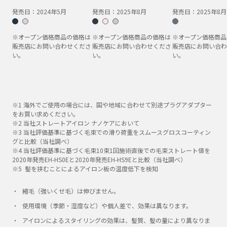
発売日：
2024年5月
発売日：
2025年8月
発売日：
2025年8月
※オープン価格商品の価格は
※オープン価格商品の価格は
※オープン価格商品
販売店にお問い合わせくださ
販売店にお問い合わせくださ
販売店にお問い合わ
い。
い。
い。
※1 海外でご使用の場合には、国や地域に合わせて別途プラグアダプター
をお買い求めください。
※2 当社ストレートアイロン ナノケアにおいて
※3 当社評価基準に基づく毛束での滑り荷重をスムースグロスコーティン
グと比較（当社調べ）
※4 当社評価基準に基づく毛束10束1回施術直後での毛束ストレート値を
2020年発売EH-HS0Eと2020年発売EH-HS9Eと比較（当社調べ）
※5 髪を挟むことによるアイロン板の温度低下を検知
縮毛（強いくせ毛）は伸びません。
使用環境（季節・湿度など）や個人差で、効果は異なります。
アイロンによるスタイリングの効果は、髪質、髪の量により異なりま