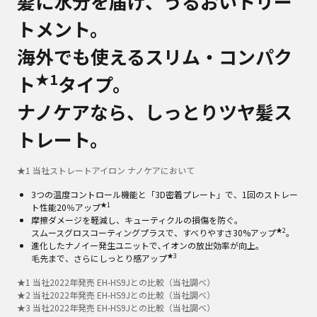
髪に水分を届け、うるおいトリー
トメント。
海外でも使えるスリム・コンパク
★1
ト
タイプ。
ナノケアなら、しっとりツヤ髪ス
トレート。
★
1
当社ストレートアイロン ナノケアにおいて
3つの温度コントロール機能と「3D密着プレート」で、1回のストレー
★1
ト性能20％アップ
摩擦ダメージを軽減し、キューティクルの損傷を防ぐ。
★2
スムースグロスコーティングプラスで、すべりやすさ30%アップ
。
進化したナノイー発生ユニットで､イオンの放出効率が向上。
★3
毛先まで、さらにしっとり感アップ
★
1
当社2022年発売 EH-HS9Jとの比較（当社調べ）
★
2
当社2022年発売 EH-HS9Jとの比較（当社調べ）
★
3
当社2022年発売 EH-HS9Jとの比較（当社調べ）