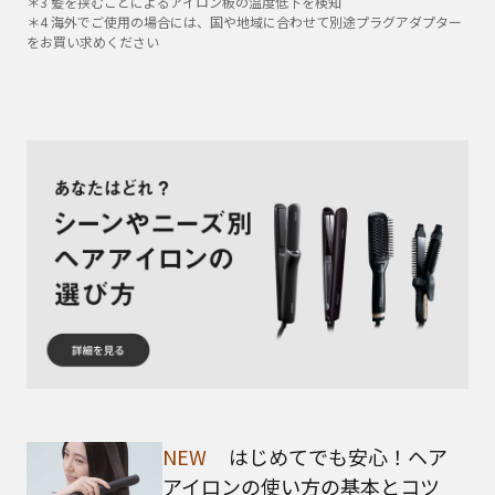
＊3 髪を挟むことによるアイロン板の温度低下を検知
＊4 海外でご使用の場合には、国や地域に合わせて別途プラグアダプター
をお買い求めください
ヒートアップ
時間（約100
20秒
20秒
30秒
℃）
温度調節
5段階
5段階
5段階
NEW
はじめてでも安心！ヘア
アイロンの使い方の基本とコツ​