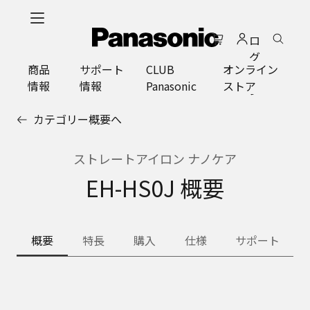
メ
イ
ロ
ン
グ
コ
商品
サポート
CLUB
オンライン
イ
ン
情報
情報
Panasonic
ストア
ン
テ
ン
カテゴリー概要へ
ツ
に
ス
ストレートアイロン ナノケア
キ
EH-HS0J 概要
ッ
プ
概要
特長
購入
仕様
サポート