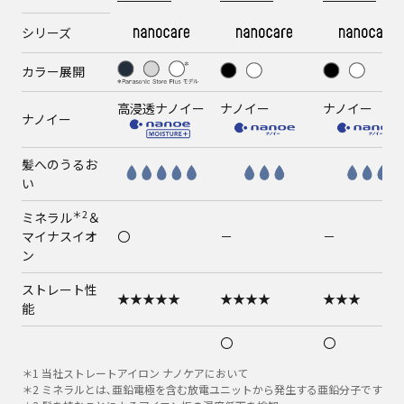
シリーズ
カラー展開
高浸透ナノイー
ナノイー
ナノイー
ナノイー
髪へのうるお
い
＊2
ミネラル
＆
マイナスイオ
〇
－
－
ン
ストレート性
★★★★★
★★★★
★★★
能
〇
〇
（AC100-120
（AC100-120
＊1 当社ストレートアイロン ナノケアにおいて
V/220-240 V電
V/220-240 V
＊2 ミネラルとは､亜鉛電極を含む放電ユニットから発生する亜鉛分子です
＊4
海外使用
－
源対応）
源対応）