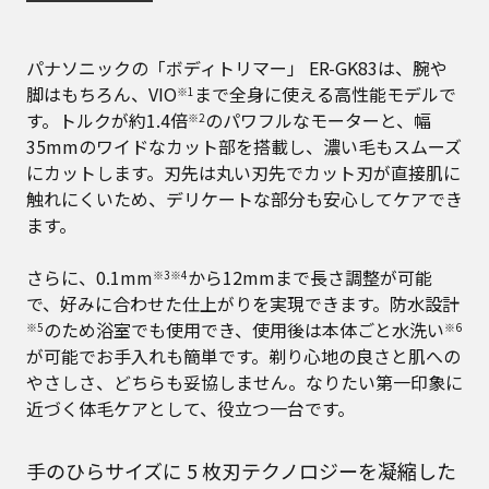
パナソニックの「ボディトリマー」 ER-GK83は、腕や
脚はもちろん、VIO
まで全身に使える高性能モデルで
※1
す。トルクが約1.4倍
のパワフルなモーターと、幅
※2
35mmのワイドなカット部を搭載し、濃い毛もスムーズ
にカットします。刃先は丸い刃先でカット刃が直接肌に
触れにくいため、デリケートな部分も安心してケアでき
ます。
さらに、0.1mm
から12mmまで長さ調整が可能
※3※4
で、好みに合わせた仕上がりを実現できます。防水設計
のため浴室でも使用でき、使用後は本体ごと水洗い
※5
※6
が可能でお手入れも簡単です。剃り心地の良さと肌への
やさしさ、どちらも妥協しません。なりたい第一印象に
近づく体毛ケアとして、役立つ一台です。
手のひらサイズに 5 枚刃テクノロジーを凝縮した