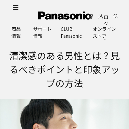
メ
イ
ロ
ン
グ
コ
商品
サポート
CLUB
オンライン
イ
ン
情報
情報
Panasonic
ストア
ン
テ
ン
ツ
清潔感のある男性とは？見
に
ス
るべきポイントと印象アッ
キ
ッ
プの方法
プ