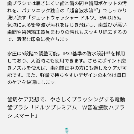
歯ブラシでは届きにくい歯と歯の間や歯周ポケットの汚
れを、パナソニック独自の「超音波水流
」でしっかり
※7
洗い流す「ジェットウォッシャー ドルツ」EW-DJ55。
気泡による衝撃波が汚れをはじき飛ばし、歯並びが悪い
歯間や歯列矯正器具まわりの汚れもスッキリ除去するの
で、清潔な印象に役立ちます。
水圧は5段階で調整可能。IPX7基準の防水設計
を採用
※8
しており、入浴時にも使用できます。さらにポイント磨
きノズルを使えば、歯列矯正中の方にも適したケアが可
能です。また、軽量で持ちやすいデザインの本体は毎日
のケアを快適にします。
歯周ケア発想で、やさしくブラッシングする電動
歯ブラシ「ドルツプレミアム W音波振動ハブラ
シ スマート」