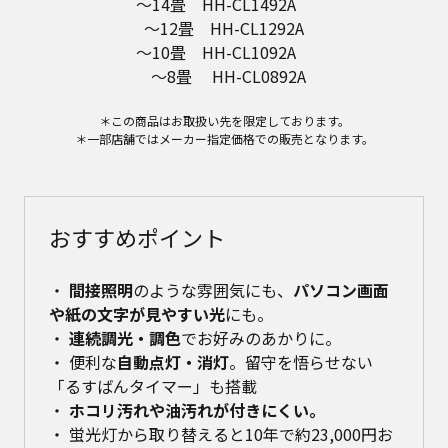
～14畳 HH-CL1492A
～12畳 HH-CL1292A
～10畳 HH-CL1092A
～8畳 HH-CL0892A
＊この商品はお取扱い先を限定しております。
＊一部店舗ではメーカー指定価格での販売となります。
おすすめポイント
・
間接照明
のような雰囲気にも、
パソコン画面
や紙の文字が見やすい光
にも。
・
連続調光・調色
でお好みのあかりに。
・ 便利な
自動点灯・消灯
。留守を悟らせない
「るすばんタイマー」も搭載
・
ホコリ汚れや油汚れが付きにくい。
・ 蛍光灯から取り替えると10年で約23,000円お