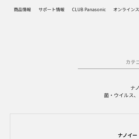
メ
商品情報
サポート情報
CLUB Panasonic
オンライン
イ
ン
コ
ン
テ
ン
ツ
カテ
に
ス
キ
ッ
ナ
プ
菌・ウイルス、カ
ナノイー