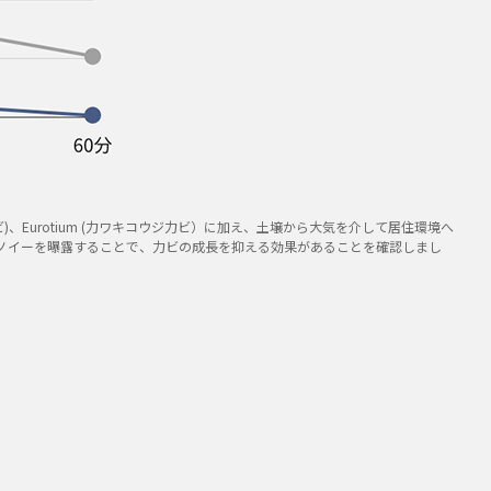
ium （ア力力ビ)、Eurotium (力ワキコウジ力ビ）に加え、土壌から大気を介して居住環境へ
ナノイーを曝露することで、力ビの成長を抑える効果があることを確認しまし