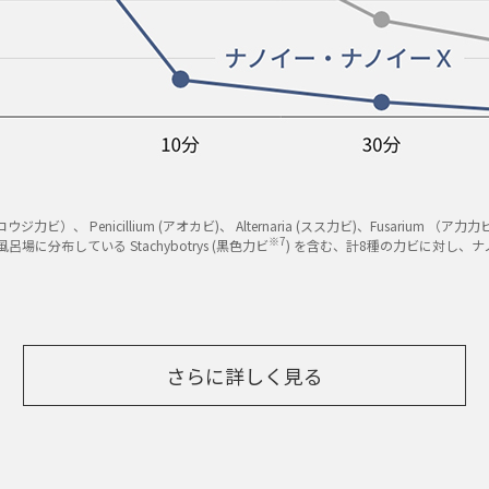
 (コウジ力ビ）、 Penicillium (アオカビ)、 Alternaria (スス力ビ)、Fusar
※7
場に分布している Stachybotrys (黒色力ビ
) を含む、計8種の力ビに対し、
さらに詳しく見る