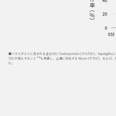
●ハウスダス卜に含まれる主な力ビ Cladosporium (クロ力ビ)、Aspergillus
※6
力ビが侵入すること
も考慮し、土壌に存在する Mucor (ケ力ビ)、および、風呂
た。