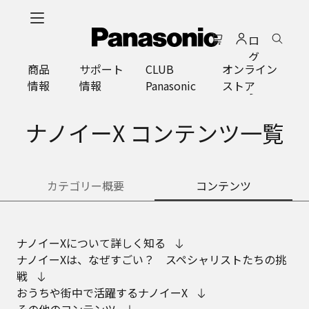
メ
イ
ロ
ン
グ
コ
商品
サポート
CLUB
オンライン
イ
ン
情報
情報
Panasonic
ストア
ン
テ
ン
ツ
ナノイーX コンテンツ一覧
に
ス
キ
カテゴリー概要
コンテンツ
ッ
プ
ナノイーXについて詳しく知る
ナノイーXは、なぜすごい？ スペシャリストたちの挑
戦
おうちや街中で活躍するナノイーX