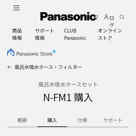
メ
イ
ロ
ン
グ
コ
商品
サポート
CLUB
オンライン
イ
ン
情報
情報
Panasonic
ストア
ン
テ
ン
ツ
に
風呂水吸水ホース・フィルター
ス
キ
ッ
風呂水吸水ホースセット
プ
N-FM1 購入
概要
購入
仕様
サポート