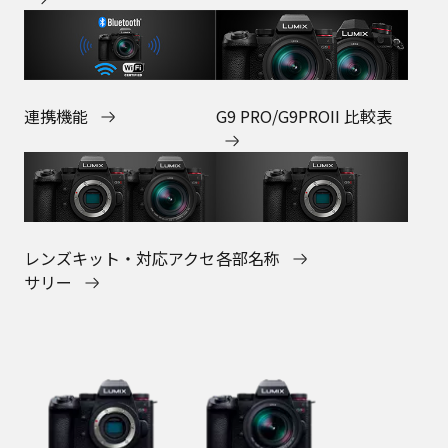
連携機能
G9 PRO/G9PROII 比較表
レンズキット・対応アクセ
各部名称
サリー