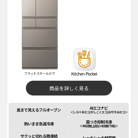
フラットスチールドア
商品を詳しく見る
AIエコナビ
奥まで見えるフルオープン
＜しらべるエコ/かしこくエコ/おやすみエコ＞
霜つき抑制冷凍
熱いまま急速冷凍
＜90日間(上段)/14日間(下段)＞
サクッと切れる微凍結
シャキシャキ野菜室