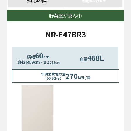
うるおい冷却
冷蔵庫AIカメラ
野菜室が真ん中
NR-E47BR3
60
468L
横幅
cm
容量
奥行
69.9
cm
・高さ185cm
270
年間消費電力量
kWh/年
（50/60Hz）