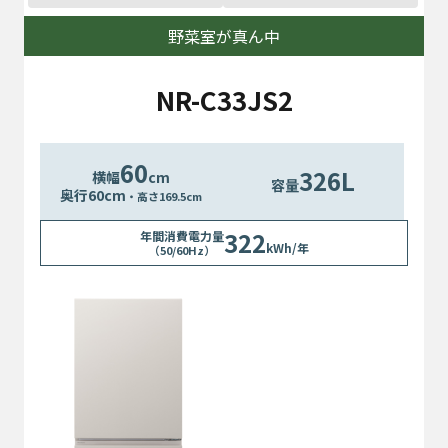
野菜室が真ん中
NR-C33JS2
60
326L
横幅
cm
容量
奥行
60
cm
・高さ169.5cm
322
年間消費電力量
kWh/年
（50/60Hz）