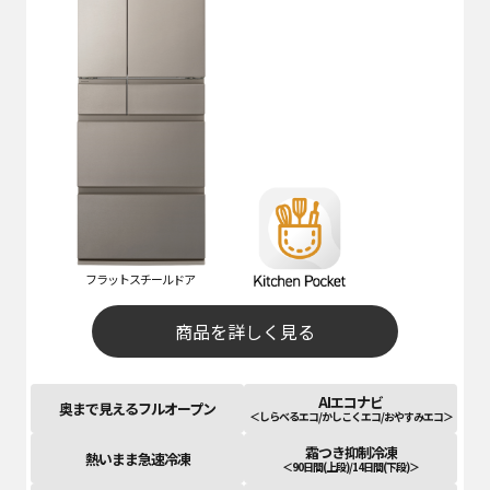
フラットスチールドア
商品を詳しく見る
AIエコナビ
奥まで見えるフルオープン
＜しらべるエコ/かしこくエコ/おやすみエコ＞
霜つき抑制冷凍
熱いまま急速冷凍
＜90日間(上段)/14日間(下段)＞