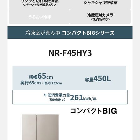
サクッと切れる微凍結
シャキシャキ野菜室
＜パーシャル半解凍あり＞
冷蔵庫AIカメラ
うるおい冷却
＜別売品 対応＞
冷凍室が真ん中
コンパクトBIGシリーズ
NR-F45HY3
65
450L
横幅
cm
容量
奥行
65
cm
・高さ172cm
261
年間消費電力量
kWh/年
（50/60Hz）