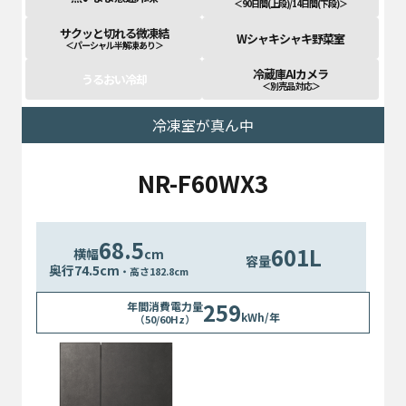
＜90日間(上段)/14日間(下段)＞
サクッと切れる微凍結
Wシャキシャキ野菜室
＜パーシャル半解凍あり＞
冷蔵庫AIカメラ
うるおい冷却
＜別売品 対応＞
冷凍室が真ん中
NR-F60WX3
68.5
601L
横幅
cm
容量
奥行
74.5
cm
・高さ182.8cm
259
年間消費電力量
kWh/年
（50/60Hz）