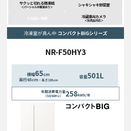
サクッと切れる微凍結
シャキシャキ野菜室
＜パーシャル半解凍あり＞
冷蔵庫AIカメラ
うるおい冷却
＜別売品 対応＞
冷凍室が真ん中
コンパクトBIGシリーズ
NR-F50HY3
65
501L
横幅
cm
容量
奥行
65
cm
・高さ185cm
258
年間消費電力量
kWh/年
（50/60Hz）