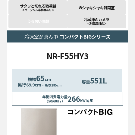
サクッと切れる微凍結
Wシャキシャキ野菜室
＜パーシャル半解凍あり＞
冷蔵庫AIカメラ
うるおい冷却
＜別売品 対応＞
冷凍室が真ん中
コンパクトBIGシリーズ
NR-F55HY3
65
551L
横幅
cm
容量
奥行
69.9
cm
・高さ185cm
266
年間消費電力量
kWh/年
（50/60Hz）