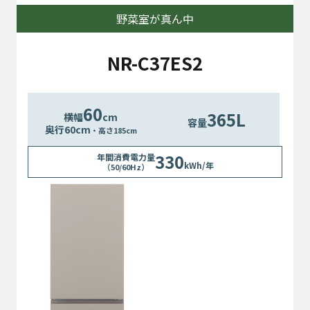
野菜室が真ん中
NR-C37ES2
60
365L
横幅
cm
容量
奥行
60
cm
・高さ185cm
330
年間消費電力量
kWh/年
（50/60Hz）