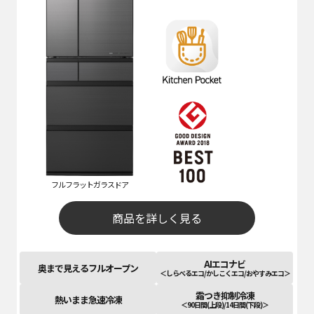
フルフラットガラスドア
商品を詳しく見る
AIエコナビ
奥まで見えるフルオープン
＜しらべるエコ/かしこくエコ/おやすみエコ＞
霜つき抑制冷凍
熱いまま急速冷凍
＜90日間(上段)/14日間(下段)＞