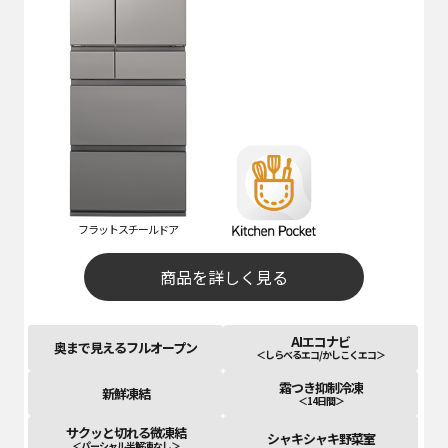
フラットスチールドア
商品を詳しく見る
AIエコナビ
奥まで見えるフルオープン
＜しらべるエコ/かしこくエコ＞
霜つき抑制冷凍
新鮮凍結
＜14日間＞
サクッと切れる微凍結
シャキシャキ野菜室
＜パーシャル半解凍なし＞