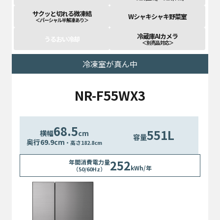
サクッと切れる微凍結
Wシャキシャキ野菜室
＜パーシャル半解凍あり＞
冷蔵庫AIカメラ
うるおい冷却
＜別売品 対応＞
冷凍室が真ん中
NR-F55WX3
68.5
551L
横幅
cm
容量
奥行
69.9cm
・高さ182.8cm
252
年間消費電力量
kWh/年
（50/60Hz）