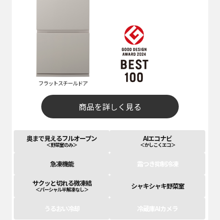
フラットスチールドア
商品を詳しく見る
奥まで見えるフルオープン
AIエコナビ
＜野菜室のみ＞
＜かしこくエコ＞
急凍機能
霜つき抑制冷凍
サクッと切れる微凍結
シャキシャキ野菜室
＜パーシャル半解凍なし＞
うるおい冷却
冷蔵庫AIカメラ