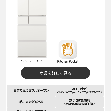
フラットスチールドア
商品を詳しく見る
AIエコナビ
奥まで見えるフルオープン
＜しらべるエコ/かしこくエコ/おやすみエコ＞
霜つき抑制冷凍
熱いまま急速冷凍
＜90日間(上段)/14日間(下段)＞