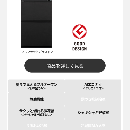
フルフラットガラスドア
商品を詳しく見る
奥まで見えるフルオープン
AIエコナビ
＜野菜室のみ＞
＜かしこくエコ＞
急凍機能
霜つき抑制冷凍
サクッと切れる微凍結
シャキシャキ野菜室
＜パーシャル半解凍なし＞
うるおい冷却
冷蔵庫AIカメラ