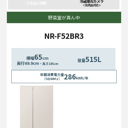
冷蔵庫AIカメラ
うるおい冷却
＜別売品 対応＞
野菜室が真ん中
NR-F52BR3
65
515L
横幅
cm
容量
奥行
69.9
cm
・高さ185cm
286
年間消費電力量
kWh/年
（50/60Hz）