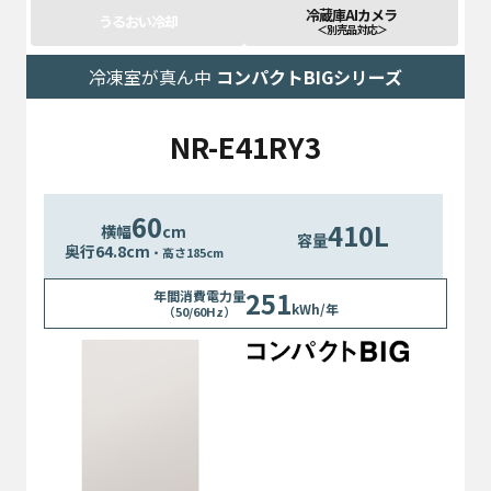
冷蔵庫AIカメラ
うるおい冷却
＜別売品 対応＞
冷凍室が真ん中
コンパクトBIGシリーズ
NR-E41RY3
60
410L
横幅
cm
容量
奥行
64.8
cm
・高さ185cm
251
年間消費電力量
kWh/年
（50/60Hz）