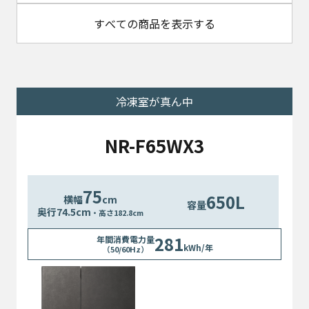
すべての商品を表示する
冷凍室が真ん中
NR-F65WX3
75
650L
横幅
cm
容量
奥行74.5cm
・高さ182.8cm
281
年間消費電力量
kWh/年
（50/60Hz）