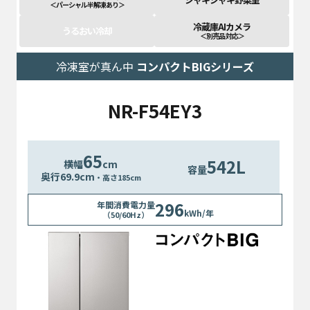
＜パーシャル半解凍あり＞
冷蔵庫AIカメラ
うるおい冷却
＜別売品 対応＞
冷凍室が真ん中
コンパクトBIGシリーズ
NR-F54EY3
65
542L
横幅
cm
容量
奥行
69.9
cm
・高さ185cm
296
年間消費電力量
kWh/年
（50/60Hz）