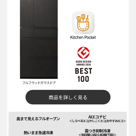
フルフラットガラスドア
商品を詳しく見る
AIエコナビ
奥まで見えるフルオープン
＜しらべるエコ/かしこくエコ/おやすみエコ＞
霜つき抑制冷凍
熱いまま急速冷凍
＜90日間(上段)/14日間(下段)＞