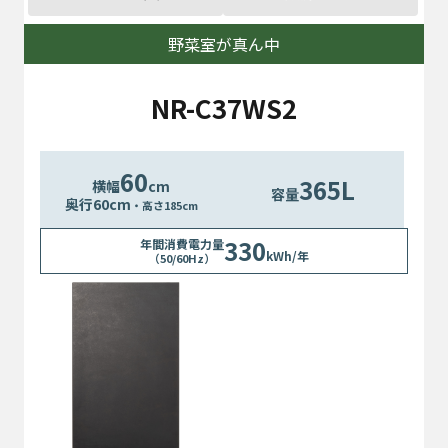
野菜室が真ん中
NR-C37WS2
60
365L
横幅
cm
容量
奥行
60
cm
・高さ185cm
330
年間消費電力量
kWh/年
（50/60Hz）