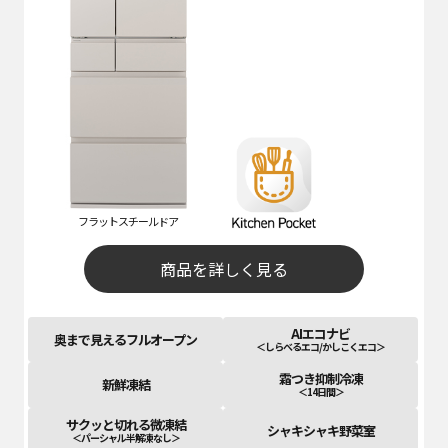
フラットスチールドア
商品を詳しく見る
AIエコナビ
奥まで見えるフルオープン
＜しらべるエコ/かしこくエコ＞
霜つき抑制冷凍
新鮮凍結
＜14日間＞
サクッと切れる微凍結
シャキシャキ野菜室
＜パーシャル半解凍なし＞