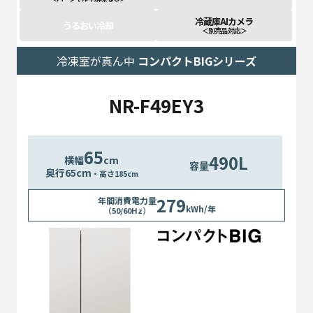
冷蔵庫AIカメラ
うるおい冷却
＜別売品 対応＞
冷凍室が真ん中
コンパクトBIGシリーズ
NR-F49EY3
65
490L
横幅
cm
容量
奥行
65
cm
・高さ185cm
279
年間消費電力量
kWh/年
（50/60Hz）