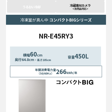
冷蔵庫AIカメラ
うるおい冷却
＜別売品 対応＞
冷凍室が真ん中
コンパクトBIGシリーズ
NR-E45RY3
60
450L
横幅
cm
容量
奥行
64.8
cm
・高さ185cm
266
年間消費電力量
kWh/年
（50/60Hz）