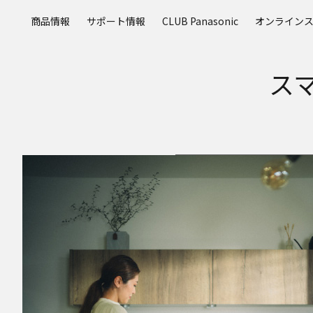
メ
商品情報
サポート情報
CLUB Panasonic
オンライン
イ
ン
コ
ス
ン
テ
ン
ツ
に
ス
キ
ッ
プ