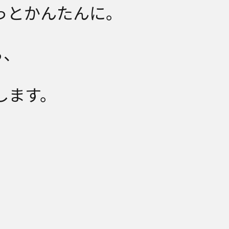
っとかんたんに。
ら、
します。