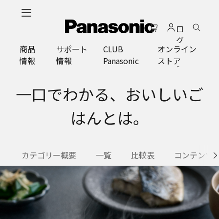
メ
イ
ロ
ン
グ
コ
商品
サポート
CLUB
オンライン
イ
ン
情報
情報
Panasonic
ストア
ン
テ
ン
ツ
一口でわかる、おいしいご
に
ス
はんとは。
キ
ッ
プ
カテゴリー概要
一覧
比較表
コンテンツ