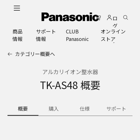
メ
イ
ロ
ン
グ
コ
商品
サポート
CLUB
オンライン
イ
ン
情報
情報
Panasonic
ストア
ン
テ
ン
カテゴリー概要へ
ツ
に
ス
アルカリイオン整水器
キ
TK-AS48 概要
ッ
プ
概要
購入
仕様
サポート